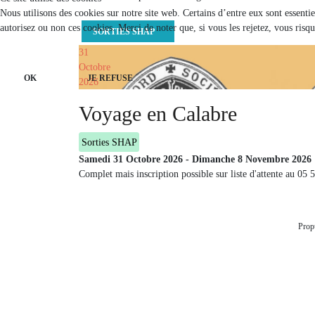
Nous utilisons des cookies sur notre site web. Certains d’entre eux sont essenti
autorisez ou non ces cookies. Merci de noter que, si vous les rejetez, vous risqu
SORTIES SHAP
31
Octobre
OK
JE REFUSE
2026
Voyage en Calabre
Sorties SHAP
Samedi 31 Octobre 2026
-
Dimanche 8 Novembre 2026
Complet mais inscription possible sur liste d'attente au 05 
Prop