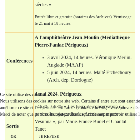
siècles »
Entrée libre et gratuite (horaires des Archives). Vernissage
le 21 mai à 18 heures.
À l’amphithéâtre Jean-Moulin (Médiathèque
Pierre-Fanlac Périgueux)
3 avril 2024, 14 heures. Véronique Merlin-
Conférences
Anglade (MAAP)
5 juin 2024, 14 heures. Maïté Etchechoury
(Arch. dép. Dordogne)
4 mai 2024. Périgueux
Ce site utilise des cookies
Nous utilisons des cookies sur notre site web. Certains d’entre eux sont essenti
14h30-16h30. « Les lieux de conservation du
améliorer ce site et l’expérience utilisateur (cookies traceurs). Vous pouvez d
patrimoine, du jardin des Arènes au musée
Merci de noter que, si vous les rejetez, vous risquez de ne pas pouvoir utiliser 
Vesunna », par Marie-France Bunel et Chantal
Sortie
Tanet
OK
JE REFUSE