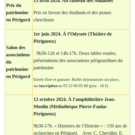
13
a
vril 2024. Au château des Milandes
Prix du
patrimoine
Prix en faveur des étudiants et des jeunes
en
Pé
rigord
chercheurs
1
er
j
uin 2024.
À
l’Odyssée
(
Théâtre
de
Périgueux)
Salon des
9h30-12h et 14h-17h. Deux tables rondes,
associations
présentations des associations périgourdines du
du
patrimoine
patrimoine
en
P
érigord
Entrée libre et gratuite. Buffet déjeunatoire sur place,
sur
inscription
au 05 53 06 95 88 (prix : 18 €)
12 octobre 2024. À l’amphithéâtre Jean-
Moulin (Médiathèque Pierre-Fanlac
Périgueux)
9h30-17h. « Histoires de l’Histoire » : 150 ans de
recherches en Périgord. Avec C. Chevillot, E.