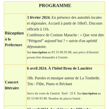
P
ROGRAMME
3
f
évrier 2024.
En présence des autorités locales
et régionales. Accueil à partir de 10h45. Discours
officiels à 11h.
R
éception
Conférence de Corinne Marache : « Que veut dire
à la
“Périgord” aujourd’hui ? » suivie d'un apéritif
P
réfecture
déjeunatoire.
Sur
inscription
au 05 53 06 95 88, une pièce d'identité
pourra être demandée à l'entrée.
6
a
vril 2024.
À
l’hôtel Brou de Laurière
18h. Paroles et musique autour de La Tombelle.
Concert
Trio : Flûte, Piano et Récitant
litt
é
raire
Suivi du verre de l'amitié. Tarif : 32 €. Sur
inscription
au
05 53 06 95 88. Nombre de places limité.