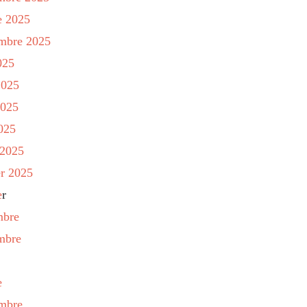
e 2025
embre 2025
025
2025
2025
2025
 2025
er 2025
e
r
mbre
embre
e
embre