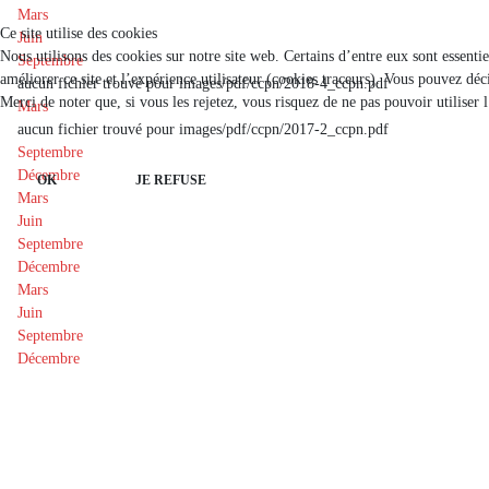
Mars
Ce site utilise des cookies
Juin
Nous utilisons des cookies sur notre site web. Certains d’entre eux sont essenti
Septembre
améliorer ce site et l’expérience utilisateur (cookies traceurs). Vous pouvez d
aucun fichier trouvé pour images/pdf/ccpn/2018-4_ccpn.pdf
Merci de noter que, si vous les rejetez, vous risquez de ne pas pouvoir utiliser 
Mars
aucun fichier trouvé pour images/pdf/ccpn/2017-2_ccpn.pdf
Septembre
Décembre
OK
JE REFUSE
Mars
Juin
Septembre
Décembre
Mars
Juin
Septembre
Décembre