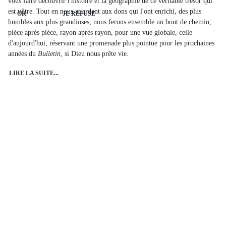
vous faire découvrir l'histoire et la géographie de ce véritable trésor qui
est vôtre. Tout en nous attardant aux dons qui l'ont enrichi, des plus
OK
JE REFUSE
humbles aux plus grandioses, nous ferons ensemble un bout de chemin,
pièce après pièce, rayon après rayon, pour une vue globale, celle
d'aujourd'hui, réservant une promenade plus pointue pour les prochaines
années du
Bulletin
, si Dieu nous prête vie.
LIRE LA SUITE...