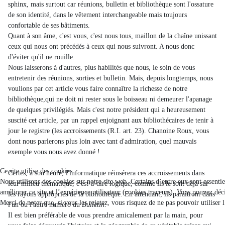
sphinx, mais surtout car réunions, bulletin et bibliothèque sont l'ossature
de son identité, dans le vêtement interchangeable mais toujours
confortable de ses bâtiments.
Quant à son âme, c'est vous, c'est nous tous, maillon de la chaîne unissant
ceux qui nous ont précédés à ceux qui nous suivront. A nous donc
d'éviter qu'il ne rouille.
Nous laisserons à d'autres, plus habilités que nous, le soin de vous
entretenir des réunions, sorties et bulletin. Mais, depuis longtemps, nous
voulions par cet article vous faire connaître la richesse de notre
bibliothèque,qui ne doit ni rester sous le boisseau ni demeurer l'apanage
de quelques privilégiés. Mais c'est notre président qui a heureusement
suscité cet article, par un rappel enjoignant aux bibliothécaires de tenir à
jour le registre (les accroissements (R.I. art. 23). Chanoine Roux, vous
dont nous parlerons plus loin avec tant d'admiration, quel mauvais
exemple vous nous avez donné !
Ce site utilise des cookies
Certes, à son heure, l'informatique réinsérera ces accroissements dans
Nous utilisons des cookies sur notre site web. Certains d’entre eux sont essenti
leur milieu thématique, c'est-à-dire logique, comme ils le sont déjà sur
améliorer ce site et l’expérience utilisateur (cookies traceurs). Vous pouvez d
les rayons appropriés de la bibliothèque. En attendant, ils paraîtront dans
Merci de noter que, si vous les rejetez, vous risquez de ne pas pouvoir utiliser 
l'un ou l'autre numéro du
Bulletin
.
Il est bien préférable de vous prendre amicalement par la main, pour