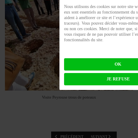
Nous utilisons des cookies sur notre site w
eux sont essentiels au fonctionnement du si
aident à améliorer ce site et l’expérience u
traceurs). Vous pouvez décider vous-même 
ou non ces cookies. Merci de noter que, si 
vous risquez de ne pas pouvoir utiliser l’
fonctionnalités du site.
OK
JE REFUSE
Visite Peyrouse trous de poteaux
ARTICLE PRÉCÉDENT : SORTIE DU 7 SEPTEMB
ARTICLE SUIVANT : 2024
PRÉCÉDENT
SUIVANT