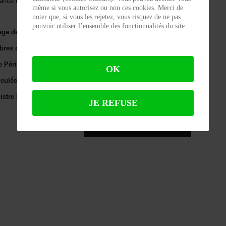
Séance mensuelle au siège de la SHAP à 14 heures
même si vous autorisez ou non ces cookies. Merci de
noter que, si vous les rejetez, vous risquez de ne pas
pouvoir utiliser l’ensemble des fonctionnalités du site.
age de la seigneurie et justice de Montagrier en 1555
bres du Périgord"
e Périgueux
OK
uléen à Saint-Astier
stre Bertin
JE REFUSE
ARTICLE PRÉCÉDENT : RÉUNION DU 7 SEPTE
ARTICLE SUIVANT : RÉUN
PRÉCÉDENT
SUIVANT