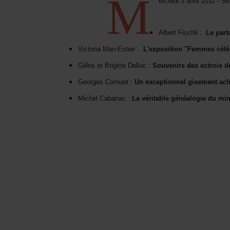
M
ercredi 3 août 2011 - 
Albert Fischli :
Le part
Victoria Man-Estier :
L'exposition "Femmes célè
Gilles et Brigitte Delluc :
Souvenirs des octrois d
Georges Cornuet :
Un exceptionnel gisement ache
Michel Cabanac :
La véritable généalogie du mini