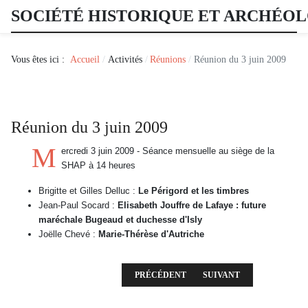
SOCIÉTÉ HISTORIQUE ET ARCHÉO
Vous êtes ici :
Accueil
Activités
Réunions
Réunion du 3 juin 2009
Réunion du 3 juin 2009
M
ercredi 3 juin 2009 - Séance mensuelle au siège de la
SHAP à 14 heures
Brigitte et Gilles Delluc :
Le Périgord et les timbres
Jean-Paul Socard :
Elisabeth Jouffre de Lafaye : future
maréchale Bugeaud et duchesse d'Isly
Joëlle Chevé :
Marie-Thérèse d'Autriche
ARTICLE PRÉCÉDENT : RÉUNION DU 1ER J
ARTICLE SUIVANT : RÉUN
PRÉCÉDENT
SUIVANT