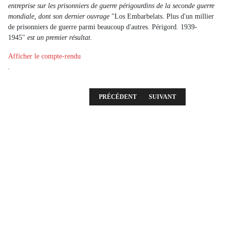
entreprise sur les prisonniers de guerre périgourdins de la seconde guerre
mondiale, dont son dernier ouvrage
"Los Embarbelats. Plus d'un millier
de prisonniers de guerre parmi beaucoup d'autres. Périgord. 1939-
1945"
est un premier résultat.
Afficher le compte-rendu
.
ARTICLE PRÉCÉDENT : RÉUNION DU 4 MAR
ARTICLE SUIVANT : RÉUN
PRÉCÉDENT
SUIVANT