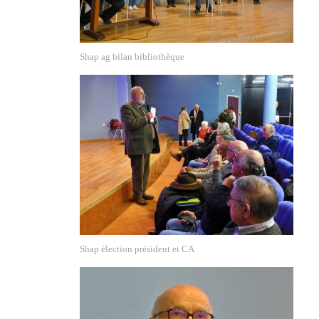
Shap ag bilan bibliothèque
Shap élection président et CA