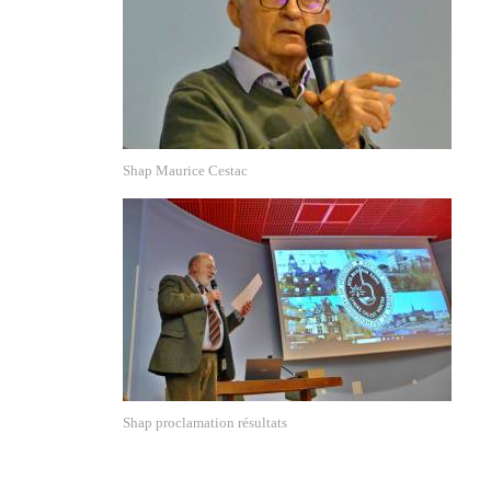
Shap Maurice Cestac
Shap proclamation résultats