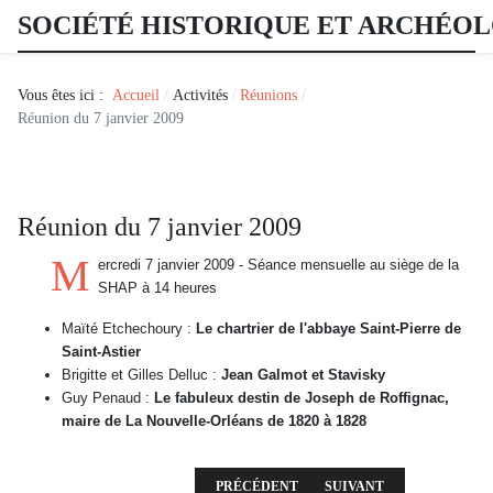
SOCIÉTÉ HISTORIQUE ET ARCHÉO
Vous êtes ici :
Accueil
Activités
Réunions
Réunion du 7 janvier 2009
Réunion du 7 janvier 2009
M
ercredi 7 janvier 2009 - Séance mensuelle au siège de la
SHAP à 14 heures
Maïté Etchechoury :
Le chartrier de l'abbaye Saint-Pierre de
Saint-Astier
Brigitte et Gilles Delluc :
Jean Galmot et Stavisky
Guy Penaud :
Le fabuleux destin de Joseph de Roffignac,
maire de La Nouvelle-Orléans de 1820 à 1828
ARTICLE PRÉCÉDENT : RÉUNION DU 4 FÉV
ARTICLE SUIVANT : RÉU
PRÉCÉDENT
SUIVANT