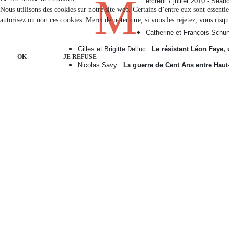
M
ercredi 7 juillet 2010 - Sé
Nous utilisons des cookies sur notre site web. Certains d’entre eux sont essenti
autorisez ou non ces cookies. Merci de noter que, si vous les rejetez, vous risqu
Catherine et François Schu
Gilles et Brigitte Delluc :
Le résistant Léon Faye, u
OK
JE REFUSE
Nicolas Savy :
La guerre de Cent Ans entre Haut