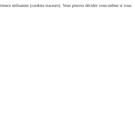
xpérience utilisateur (cookies traceurs). Vous pouvez décider vous-même si vous
T 2010
ION DU 2 JUIN 2010