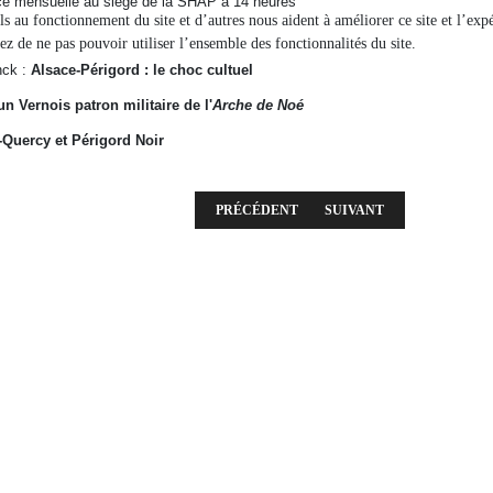
ance mensuelle au siège de la SHAP à 14 heures
els au fonctionnement du site et d’autres nous aident à améliorer ce site et l’e
ez de ne pas pouvoir utiliser l’ensemble des fonctionnalités du site.
nck :
Alsace-Périgord : le choc cultuel
n Vernois patron militaire de l'
Arche de Noé
-Quercy et Périgord Noir
ARTICLE PRÉCÉDENT : RÉUNION DU 4 AOÛ
ARTICLE SUIVANT : RÉUN
PRÉCÉDENT
SUIVANT