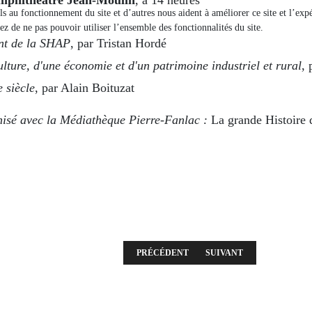
els au fonctionnement du site et d’autres nous aident à améliorer ce site et l’e
ez de ne pas pouvoir utiliser l’ensemble des fonctionnalités du site.
ent de la SHAP
, par Tristan Hordé
lture, d'une économie et d'un patrimoine industriel et rural
,
 siècle
, par Alain Boituzat
nisé avec la Médiathèque Pierre-Fanlac :
La grande
Histoire 
ARTICLE PRÉCÉDENT : RÉUNION DU MERCR
ARTICLE SUIVANT : RÉUN
PRÉCÉDENT
SUIVANT