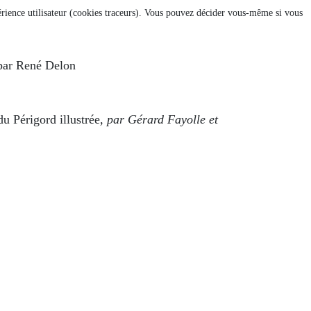
xpérience utilisateur (cookies traceurs). Vous pouvez décider vous-même si vous
 par René Delon
du Périgord illustrée
, par Gérard Fayolle et
EDI 2 JUIN 2021
ION DU 2 SEPTEMBRE 2020