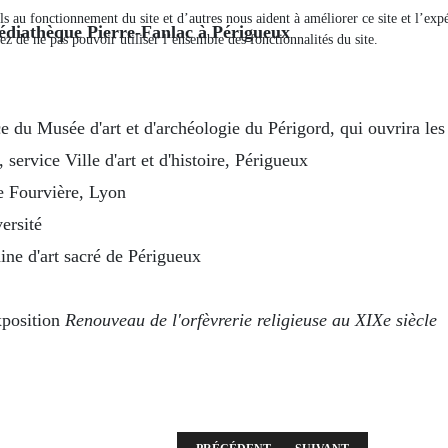
els au fonctionnement du site et d’autres nous aident à améliorer ce site et l’e
édiathèque Pierre-Fanlac à Périgueux
ez de ne pas pouvoir utiliser l’ensemble des fonctionnalités du site.
du Musée d'art et d'archéologie du Périgord, qui ouvrira les é
 service Ville d'art et d'histoire, Périgueux
e Fourvière, Lyon
ersité
ne d'art sacré de Périgueux
xposition
Renouveau de l'orfèvrerie religieuse au XIXe siècle
ARTICLE PRÉCÉDENT : RÉUNION DU MERCR
ARTICLE SUIVANT : RÉU