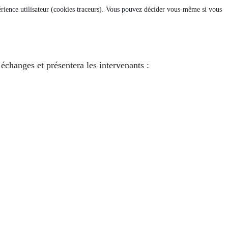
xpérience utilisateur (cookies traceurs). Vous pouvez décider vous-même si vous
changes et présentera les intervenants :
EDI 4 MAI 2022
NION DU MERCREDI 2 MARS 2022