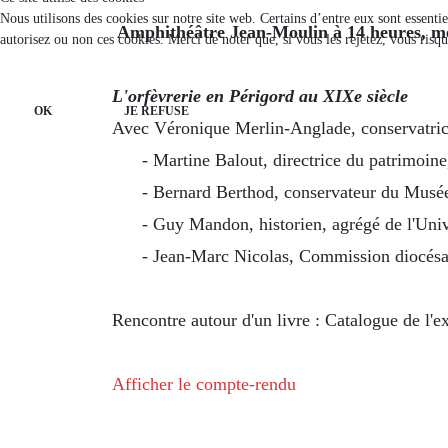
Nous utilisons des cookies sur notre site web. Certains d’entre eux sont essenti
Amphithéâtre Jean-Moulin
à 14 heures
, m
autorisez ou non ces cookies. Merci de noter que, si vous les rejetez, vous risqu
L'orfèvrerie en Périgord au XIXe siècle
OK
JE REFUSE
Avec Véronique Merlin-Anglade, conservatrice 
- Martine Balout, directrice du patrimoine,
- Bernard Berthod, conservateur du Musé
- Guy Mandon, historien, agrégé de l'Univ
- Jean-Marc Nicolas, Commission diocésai
Rencontre autour d'un livre : Catalogue de l'e
Afficher le compte-rendu