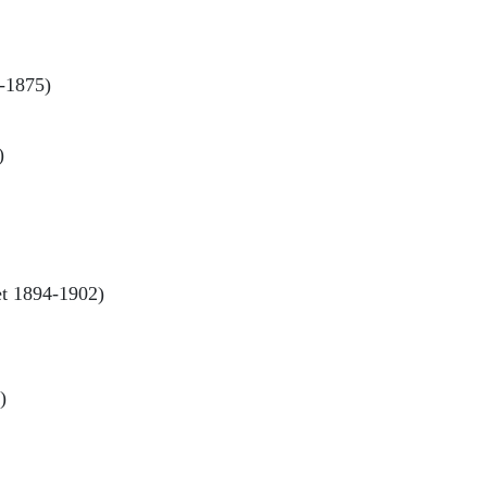
4-1875)
)
et 1894-1902)
)