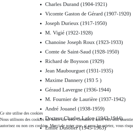
Charles Durand (1904-1921)
Vicomte Gaston de Gérard (1907-1920)
Joseph Durieux (1917-1950)
M. Vigié (1922-1928)
Chanoine Joseph Roux (1923-1933)
Comte de Saint-Saud (1928-1950)
Richard de Boysson (1929)
Jean Maubourguet (1931-1935)
Maxime Dannery (193 5 )
Géraud Lavergne (1936-1944)
M. Fournier de Laurière (1937-1942)
André Jouanel (1938-1959)
Ce site utilise des cookies
Docteur Charles Lafon (1943-1944)
Nous utilisons des cookies sur notre site web. Certains d’entre eux sont essenti
autorisez ou non ces cookies. Merci de noter que, si vous les rejetez, vous risqu
Emile Dusolier (1945-1963)