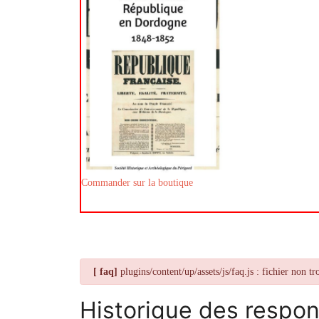
Commander sur la boutique
danger
[ faq]
plugins/content/up/assets/js/faq.js : fichier non tr
Historique des respo