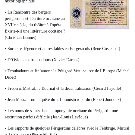
historiographique
• La Rancontre des bergers
périgordins et l'écriture occitane au
XVIIe siècle, du théâtre à l'opéra.
Existe-t-il une littérature occitane ?
(Christian Bonnet)
• Sornette, légende et autres fables en Bergeracois (René Costedoat)
• D’Ovide aux troubadours (Xavier Darcos)
• Troubadours et fin’amor : le Périgord Vert, source de l’Europe (Michel
Debet)
• Frédéric Mistral, le Bournat et la décentralisation (Gérard Fayolle)
• Jean Mouzat, ou la quête du « Limousin » perdu (Robert Joudoux)
• Les noms de saints dans la toponymie occitane du Périgord : une
restitution parfois difficile (Jean-Louis Lévêque)
• Les rapports de quelques Périgordins célèbres avec le Félibrige, Mistral
et la Provence (Pierre Martial)