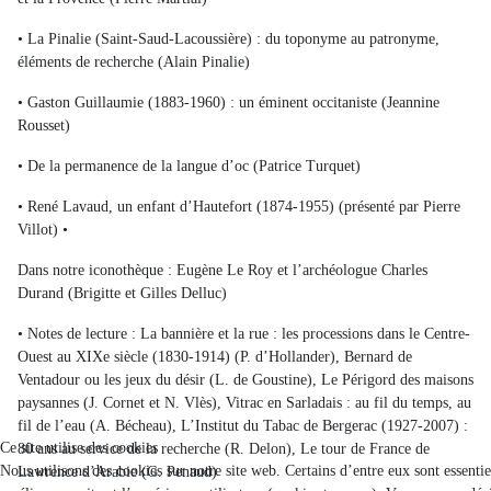
• La Pinalie (Saint-Saud-Lacoussière) : du toponyme au patronyme,
éléments de recherche (Alain Pinalie)
• Gaston Guillaumie (1883-1960) : un éminent occitaniste (Jeannine
Rousset)
• De la permanence de la langue d’oc (Patrice Turquet)
• René Lavaud, un enfant d’Hautefort (1874-1955) (présenté par Pierre
Villot) •
Dans notre iconothèque : Eugène Le Roy et l’archéologue Charles
Durand (Brigitte et Gilles Delluc)
• Notes de lecture : La bannière et la rue : les processions dans le Centre-
Ouest au XIXe siècle (1830-1914) (P. d’Hollander), Bernard de
Ventadour ou les jeux du désir (L. de Goustine), Le Périgord des maisons
paysannes (J. Cornet et N. Vlès), Vitrac en Sarladais : au fil du temps, au
fil de l’eau (A. Bécheau), L’Institut du Tabac de Bergerac (1927-2007) :
Ce site utilise des cookies
80 ans au service de la recherche (R. Delon), Le tour de France de
Nous utilisons des cookies sur notre site web. Certains d’entre eux sont essenti
Lawrence d’Arabie (G. Penaud)