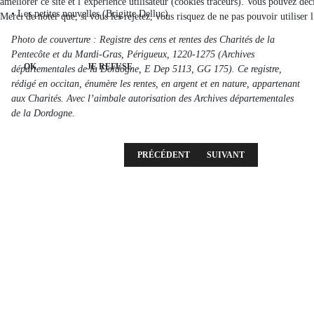
améliorer ce site et l’expérience utilisateur (cookies traceurs). Vous pouvez d
• Les petites nouvelles (Brigitte Delluc)
Merci de noter que, si vous les rejetez, vous risquez de ne pas pouvoir utiliser 
Photo de couverture : Registre des cens et rentes des Charités de la
Pentecôte et du Mardi-Gras, Périgueux, 1220-1275 (Archives
OK
JE REFUSE
départementales de la Dordogne, E Dep 5113, GG 175). Ce registre,
rédigé en occitan, énumère les rentes, en argent et en nature, appartenant
aux Charités. Avec l’aimbale autorisation des Archives départementales
de la Dordogne.
ARTICLE PRÉCÉDENT : 2008 - 3E LIVRAISO
ARTICLE SUIVANT : 2008 
PRÉCÉDENT
SUIVANT