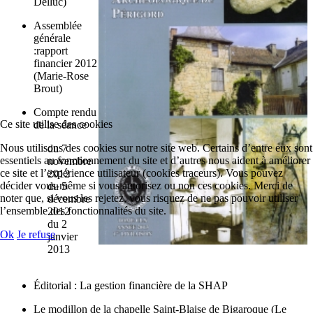
Delluc)
Assemblée
générale
:rapport
financier 2012
(Marie-Rose
Brout)
Compte rendu
Ce site utilise des cookies
de la séance
Nous utilisons des cookies sur notre site web. Certains d’entre eux sont
du 7
essentiels au fonctionnement du site et d’autres nous aident à améliorer
novembre
ce site et l’expérience utilisateur (cookies traceurs). Vous pouvez
2012
décider vous-même si vous autorisez ou non ces cookies. Merci de
du 5
noter que, si vous les rejetez, vous risquez de ne pas pouvoir utiliser
décembre
l’ensemble des fonctionnalités du site.
2012
du 2
Ok
Je refuse
janvier
2013
Éditorial : La gestion financière de la SHAP
Le modillon de la chapelle Saint-Blaise de Bigaroque (Le