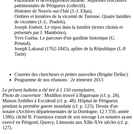
Patrimoine et développement durable. Septièmes rencontres
patrimoniales de Périgueux (collectif),
Histoires de Neuvic-sur-l'Isle (J.-J. Elias),
Ombres et lumières de la vicomté de Turenne. Quatre familles
de vicomtes (J.-L. Pradels),
Joseph Joubert. Le repos dans la lumière (textes choisis et
présentés par J. Mambrino),
Yves Guéna. Le parcours d'un gaulliste historique (G.
Penaud),
Joseph Lakanal (1762-1845), apôtre de la République (J.-P.
Tarin)
Courrier des chercheurs et petites nouvelles (Brigitte Delluc)
Programme de nos réunions : 2e trimestre 2013
Le présent bulletin a été tiré à 1 150 exemplaires.
Photo de couverture
: Modillon trouvé à Bigaroque (cf. p. 28).
Maison Ardillier à Excideuil (cf. p. 48). Hôpital de Périgueux
pendant la première guerre mondiale (cf. p. 123). Dessin d'un
notaire (Archives départementales de la Dordogne, 12 J 359, année
1386), cliché B. Fournioux extrait de son ouvrage Les notaires ayant
exercé en Périgord, Quercy, Limousin aux Xllle-XVe siècles (cf. p.
127).