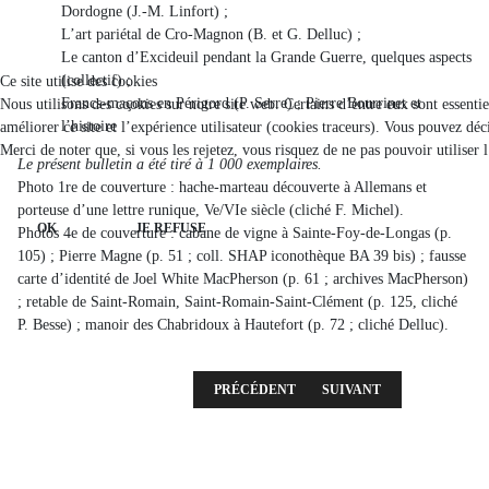
Dordogne (J.-M. Linfort) ;
L’art pariétal de Cro-Magnon (B. et G. Delluc) ;
Le canton d’Excideuil pendant la Grande Guerre, quelques aspects
(collectif) ;
Ce site utilise des cookies
Francs-maçons en Périgord (P. Serre) ; Pierre Bourrinet et
Nous utilisons des cookies sur notre site web. Certains d’entre eux sont essenti
l’histoire
améliorer ce site et l’expérience utilisateur (cookies traceurs). Vous pouvez d
Merci de noter que, si vous les rejetez, vous risquez de ne pas pouvoir utiliser 
Le présent bulletin a été tiré à 1 000 exemplaires.
Photo 1re de couverture : hache-marteau découverte à Allemans et
porteuse d’une lettre runique, Ve/VIe siècle (cliché F. Michel).
OK
JE REFUSE
Photos 4e de couverture : cabane de vigne à Sainte-Foy-de-Longas (p.
105) ; Pierre Magne (p. 51 ; coll. SHAP iconothèque BA 39 bis) ; fausse
carte d’identité de Joel White MacPherson (p. 61 ; archives MacPherson)
; retable de Saint-Romain, Saint-Romain-Saint-Clément (p. 125, cliché
P. Besse) ; manoir des Chabridoux à Hautefort (p. 72 ; cliché Delluc).
ARTICLE PRÉCÉDENT : 2018 - 2E LIVRAISO
ARTICLE SUIVANT : 2017 
PRÉCÉDENT
SUIVANT