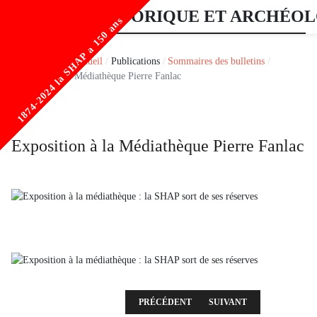
SOCIÉTÉ HISTORIQUE ET ARCHÉO
1874-2024 la SHAP a 150 ans
1874-2024 la SHAP a 150 ans
Vous êtes ici :
Accueil
Publications
Sommaires des bulletins
Exposition à la Médiathèque Pierre Fanlac
Exposition à la Médiathèque Pierre Fanlac
ARTICLE PRÉCÉDENT : 2024 - 1ÈRE LIVRA
ARTICLE SUIVANT : 2023 
PRÉCÉDENT
SUIVANT