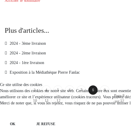
Afficher le sommaire
Plus d'articles...
2024 - 3ème livraison
2024 - 2ème livraison
2024 - 1ère livraison
Exposition à la Médiathèque Pierre Fanlac
Ce site utilise des cookies
3
4
5
6
7
8
9
Nous utilisons des cookies sur notre site web. Certains d’entre eux sont essenti
Page 8
améliorer ce site et l’expérience utilisateur (cookies traceurs). Vous pouvez d
10
11
12
sur 77
Merci de noter que, si vous les rejetez, vous risquez de ne pas pouvoir utiliser 
OK
JE REFUSE