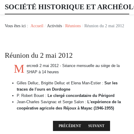
SOCIÉTÉ HISTORIQUE ET ARCHÉO
Vous êtes ici :
Accueil
Activités
Réunions
Réunion du 2 mai 2012
Réunion du 2 mai 2012
M
ercredi 2 mai 2012 - Séance mensuelle au siège de la
SHAP à 14 heures
Gilles Delluc, Brigitte Delluc et Elena Man-Estier :
Sur les
traces de l'ours en Dordogne
P. Robert Bouet :
Le clergé concordataire du Périgord
Jean-Charles Savignac et Serge Salon :
L'expérience de la
coopérative agricole des Réjoux à Mayac (1946-1955)
ARTICLE PRÉCÉDENT : RÉUNION DU 6 JUIN
ARTICLE SUIVANT : RÉUN
PRÉCÉDENT
SUIVANT