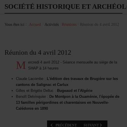
SOCIÉTÉ HISTORIQUE ET ARCHÉO
Vous êtes ici :
Accueil
Activités
Réunions
Réunion du 4 avril 2012
Réunion du 4 avril 2012
M
ercredi 4 avril 2012 - Séance mensuelle au siège de la
SHAP à 14 heures
Claude Lacombe :
L'édition des travaux de Brugière sur les
cantons de Salignac et Carlux
Gilles et Brigitte Delluc :
Bugeaud et l'Algérie
Benoît Delvinquier :
De Montpon à la Ouaménie, l'épopée de
13 familles périgordines et charentaises en Nouvelle-
Calédonie en 1890
ARTICLE PRÉCÉDENT : RÉUNION DU 2 MAI 2
ARTICLE SUIVANT : RÉUN
PRÉCÉDENT
SUIVANT