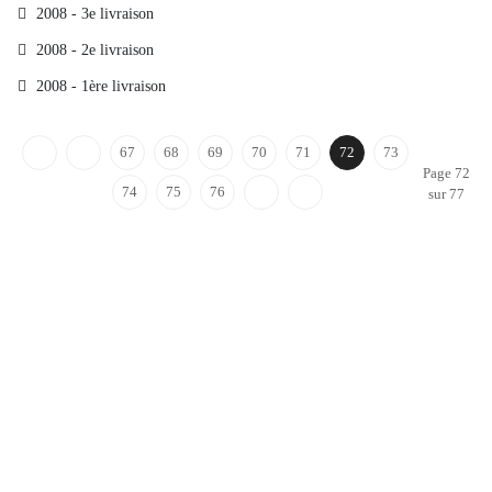
2008 - 3e livraison
2008 - 2e livraison
2008 - 1ère livraison
67
68
69
70
71
72
73
Page 72
74
75
76
sur 77